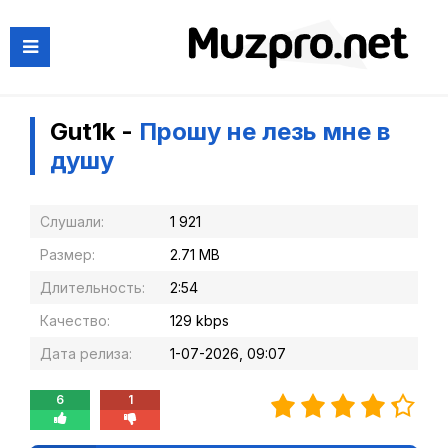
Gut1k -
Прошу не лезь мне в
душу
Слушали:
1 921
Размер:
2.71 MB
Длительность:
2:54
Качество:
129 kbps
Дата релиза:
1-07-2026, 09:07
6
1