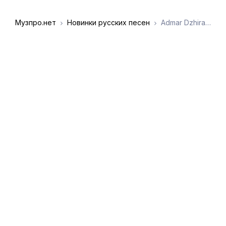
Музпро.нет
Новинки русских песен
Admar Dzhiraev - Хищная пантера
DMCA
Обратная связь
Обращение к