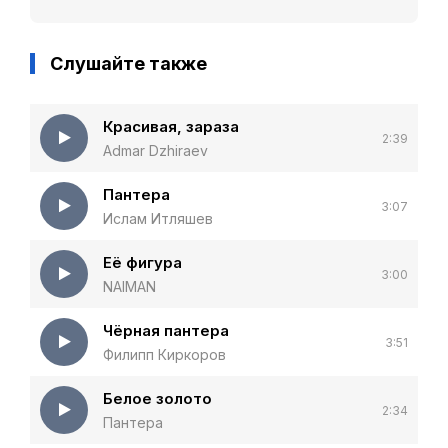
Слушайте также
Красивая, зараза
2:39
Admar Dzhiraev
Пантера
3:07
Ислам Итляшев
Её фигура
3:00
NAIMAN
Чёрная пантера
3:51
Филипп Киркоров
Белое золото
2:34
Пантера