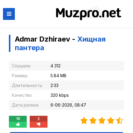
Admar Dzhiraev -
Хищная
пантера
Слушали:
4 312
Размер:
5.84 MB
Длительность:
2:33
Качество:
320 kbps
Дата релиза:
6-06-2026, 08:47
18
2