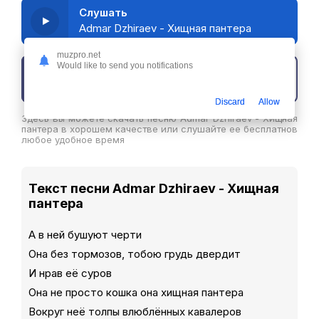
Слушать
Admar Dzhiraev - Хищная пантера
muzpro.net
Would like to send you notifications
Скачать трек
Discard
Allow
Здесь вы можете скачать песню Admar Dzhiraev - Хищная
пантера в хорошем качестве или слушайте ее бесплатнов
любое удобное время
Текст песни Admar Dzhiraev - Хищная
пантера
А в ней бушуют черти
Она без тормозов, тобою грудь двердит
И нрав её суров
Она не просто кошка она хищная пантера
Вокруг неё толпы влюблённых кавалеров