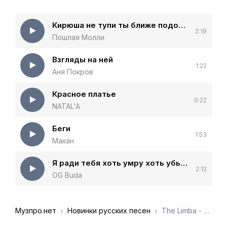
Кирюша не тупи ты ближе подойди
2:19
Пошлая Молли
Взгляды на ней
1:22
Аня Покров
Красное платье
0:22
NATAL'A
Беги
1:53
Макан
Я ради тебя хоть умру хоть убью человека
2:12
OG Buda
Музпро.нет
Новинки русских песен
The Limba - Ближе к тебе