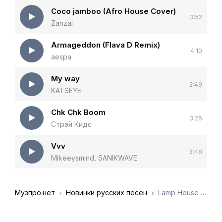
Coco jamboo (Afro House Cover)
3:52
Zanzai
Armageddon (Flava D Remix)
4:10
aespa
My way
2:49
KATSEYE
Chk Chk Boom
3:26
Стрэй Кидс
Vvv
3:48
Mikeeysmind, SANIKWAVE
Музпро.нет
Новинки русских песен
Lamp House - Coco Jamboo