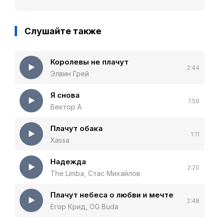
Слушайте также
Королевы не плачут
2:44
Элвин Грей
Я снова
1:59
Вектор А
Плачут обака
1:11
Xassa
Надежда
2:20
The Limba, Стас Михайлов
Плачут небеса о любви и мечте
2:48
Егор Крид, OG Buda