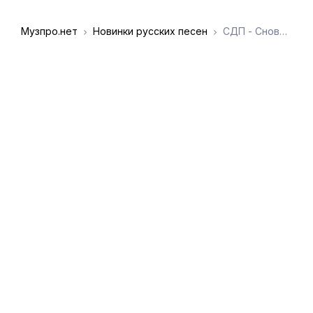
Музпро.нет
Новинки русских песен
СДП - Снова пьют здесь, дерутся и плачут
DMCA
Обратная связь
Обращение к