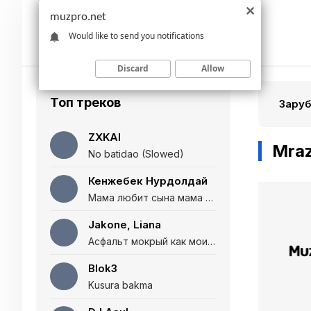
muzpro.net
Would like to send you notifications
Discard
Allow
Топ треков
Зару
ZXKAI
Mraz
No batidao (Slowed)
Кенжебек Нурдолдай
Мама любит сына мама любит дочь (Полная версия)
Jakone, Liana
Асфальт мокрый как мои глаза и я нарезаю
Blok3
Kusura bakma