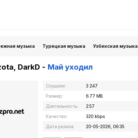
бежная музыка
Турецкая музыка
Узбекская музыка
ota, DarkD -
Май уходил
Слушали:
3 247
Размер:
6.77 MB
Длительность:
2:57
Качество:
320 kbps
Дата релиза:
20-05-2026, 06:35