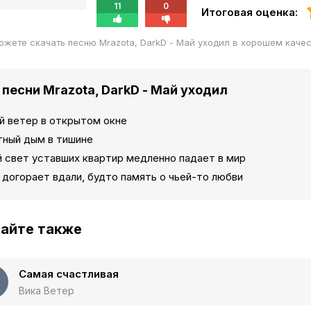
11
0
Итоговая оценка:
ожете скачать песню Mrazota, DarkD - Май уходил в хорошем каче
 песни Mrazota, DarkD - Май уходил
й ветер в открытом окне
тный дым в тишине
 свет уставших квартир медленно падает в мир
 догорает вдали, будто память о чьей-то любви
айте также
Самая счастливая
Вика Ветер