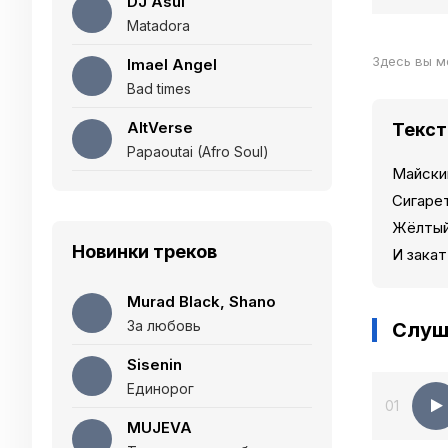
DJ Asul
Matadora
Здесь вы м
Imael Angel
Bad times
AltVerse
Текст
Papaoutai (Afro Soul)
Майски
Сигаре
Жёлтый
Новинки треков
И закат
Murad Black, Shano
За любовь
Слуш
Sisenin
Единорог
01
MUJEVA