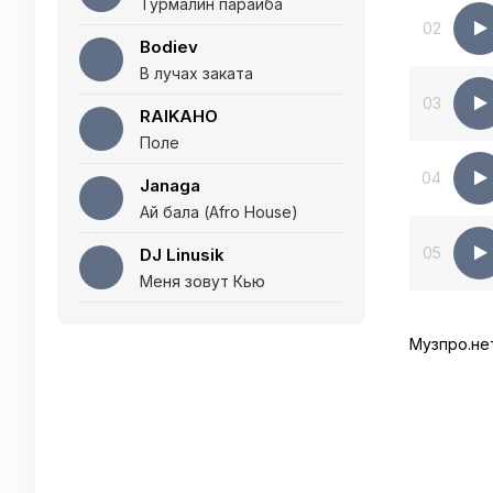
Турмалин параиба
02
Bodiev
В лучах заката
03
RAIKAHO
Поле
04
Janaga
Ай бала (Afro House)
05
DJ Linusik
Меня зовут Кью
Музпро.не