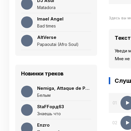
DJ Asul
Matadora
Здесь вы м
Imael Angel
Bad times
AltVerse
Текст
Papaoutai (Afro Soul)
Уведи м
Мне не
Новинки треков
Слуш
Nemiga, Attaque de Panique
Белым
01
StaFFорд63
Знаешь что
02
Enzro