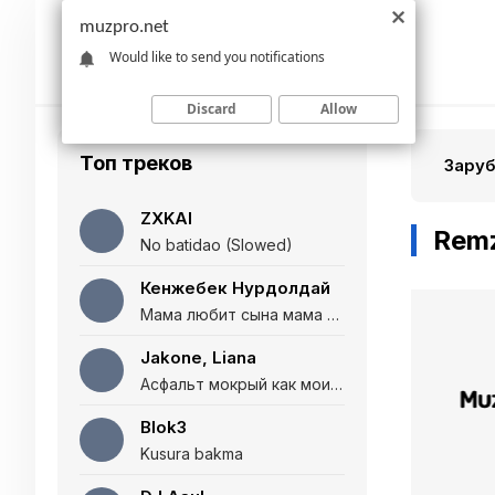
muzpro.net
Would like to send you notifications
Discard
Allow
Топ треков
Зару
ZXKAI
Remz
No batidao (Slowed)
Кенжебек Нурдолдай
Мама любит сына мама любит дочь (Полная версия)
Jakone, Liana
Асфальт мокрый как мои глаза и я нарезаю
Blok3
Kusura bakma