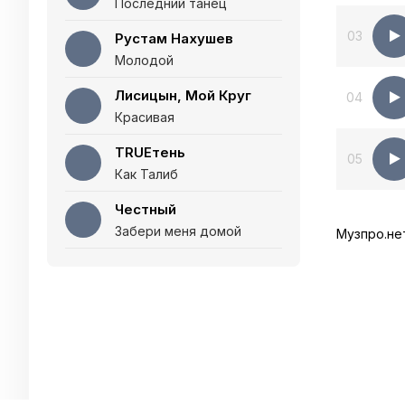
Последний танец
03
Рустам Нахушев
Молодой
Лисицын, Мой Круг
04
Красивая
TRUEтень
05
Как Талиб
Честный
Забери меня домой
Музпро.не