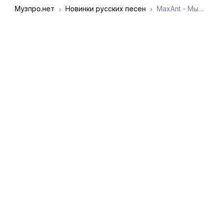
Музпро.нет
Новинки русских песен
MaxAnt - Мы выросли быстро
DMCA
Обратная связь
Обращение к
пользователям
admin@muzpro.net