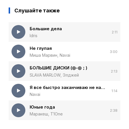
Слушайте также
Большие дела
2:11
Idris
Не глупая
3:00
Миша Марвин, Navai
БОЛЬШИЕ ДИСКИ (◎-◎；)
2:13
SLAVA MARLOW, Элджей
Я все быстро заканчиваю не начиная
1:14
Navai
Юные года
2:38
Маракеш, T1One