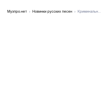
Музпро.нет
Новинки русских песен
Криминальный бит, Восточный Округ - Запахами табака
DMCA
Обратная связь
Обращение к