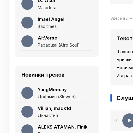
DJ Asul
Matadora
Здесь вы м
Imael Angel
Bad times
AltVerse
Текст
Papaoutai (Afro Soul)
Я экспо
Бриллиа
Носи ме
Новинки треков
И я рас
YungMeechy
Дофамин (Slowed)
Слуш
Villian, madk1d
Династия
01
ALEKS ATAMAN, Finik