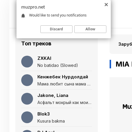
muzpro.net
Would like to send you notifications
Discard
Allow
Топ треков
Зару
ZXKAI
MIA
No batidao (Slowed)
Кенжебек Нурдолдай
Мама любит сына мама любит дочь (Полная версия)
Jakone, Liana
Асфальт мокрый как мои глаза и я нарезаю
Blok3
Kusura bakma