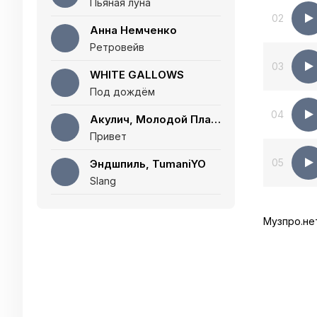
Пьяная луна
02
Анна Немченко
Ретровейв
03
WHITE GALLOWS
Под дождём
04
Акулич, Молодой Платон
Привет
05
Эндшпиль, TumaniYO
Slang
Музпро.не