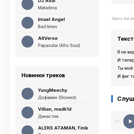
DJ Asul
Matadora
Здесь вы м
Imael Angel
Bad times
AltVerse
Текст
Papaoutai (Afro Soul)
Я не ве
И тепер
Ты мой 
Новинки треков
И фиг 
YungMeechy
Дофамин (Slowed)
Слуш
Villian, madk1d
Династия
01
ALEKS ATAMAN, Finik