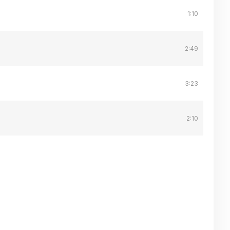
1:10
2:49
3:23
2:10