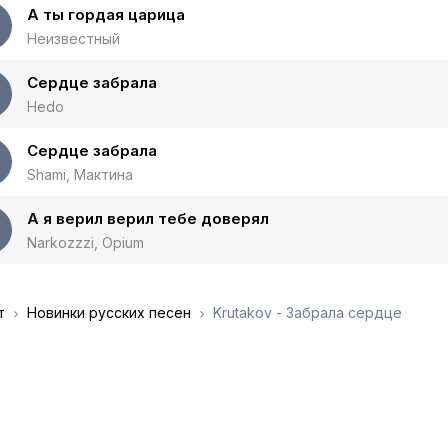
А ты гордая царица
Неизвестный
Сердце забрала
Hedo
Сердце забрала
Shami, Мактина
А я верил верил тебе доверял
Narkozzzi, Opium
т
Новинки русских песен
Krutakov - Забрала сердце