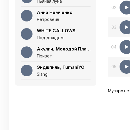
Пьяная луна
02
Анна Немченко
Ретровейв
03
WHITE GALLOWS
Под дождём
04
Акулич, Молодой Платон
Привет
05
Эндшпиль, TumaniYO
Slang
Музпро.не