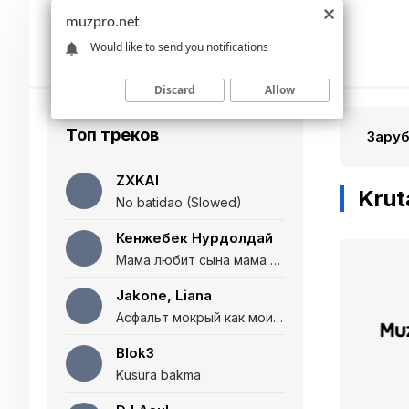
muzpro.net
Would like to send you notifications
Discard
Allow
Топ треков
Зару
ZXKAI
Krut
No batidao (Slowed)
Кенжебек Нурдолдай
Мама любит сына мама любит дочь (Полная версия)
Jakone, Liana
Асфальт мокрый как мои глаза и я нарезаю
Blok3
Kusura bakma