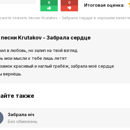
6
0
Итоговая оценка:
ожете скачать песню Krutakov - Забрала сердце в хорошем качест
 песни Krutakov - Забрала сердце
рил в любовь, но залип на твой взгляд
ь мои мысли к тебе лишь летят
замок красивый и наглый грабёж, забрала моё сердце
ты вернёшь
айте также
Забрала ніч
Без обмежень