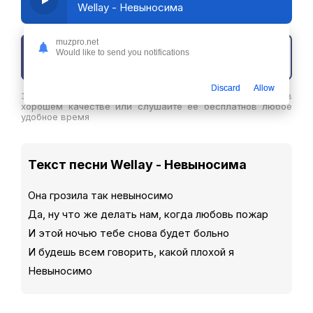
Wellay - Невыносима
muzpro.net
Would like to send you notifications
Скачать трек
Discard
Allow
Здесь вы можете скачать песню Wellay - Невыносима в
хорошем качестве или слушайте ее бесплатнов любое
удобное время
Текст песни Wellay - Невыносима
Она грозила так невыносимо
Да, ну что же делать нам, когда любовь пожар
И этой ночью тебе снова будет больно
И будешь всем говорить, какой плохой я
Невыносимо