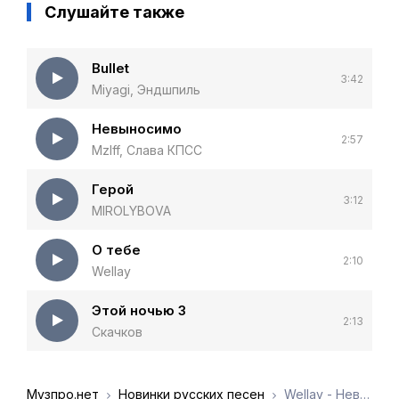
Слушайте также
Bullet
3:42
Miyagi, Эндшпиль
Невыносимо
2:57
Mzlff, Слава КПСС
Герой
3:12
MIROLYBOVA
О тебе
2:10
Wellay
Этой ночью 3
2:13
Скачков
Музпро.нет
Новинки русских песен
Wellay - Невыносима