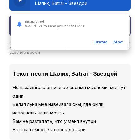
Шалих, Batrai - Звездой
muzpro.net
Скачать трек
Would like to send you notifications
Discard
Allow
Здесь вы можете скачать песню Шалих, Batrai - Звездой в
хорошем качестве или слушайте ее бесплатнов любое
удобное время
Текст песни Шалих, Batrai - Звездой
Ночь зажигала огни, я со своими мыслями, мы тут
одни
Белая луна мне навеивала сны, где были
исполнены наши мечты
Вам не разгадать, что у меня внутри
В этой темноте я снова до зари