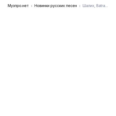
Музпро.нет
Новинки русских песен
Шалих, Batrai - Звездой
DMCA
Обратная связь
Обращение к
пользователям
admin@muzpro.net