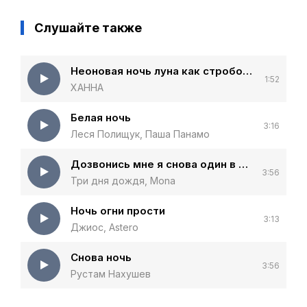
Слушайте также
Неоновая ночь луна как стробоскоп
1:52
ХАННА
Белая ночь
3:16
Леся Полищук, Паша Панамо
Дозвонись мне я снова один в этой комнате
3:56
Три дня дождя, Mona
Ночь огни прости
3:13
Джиос, Astero
Снова ночь
3:56
Рустам Нахушев