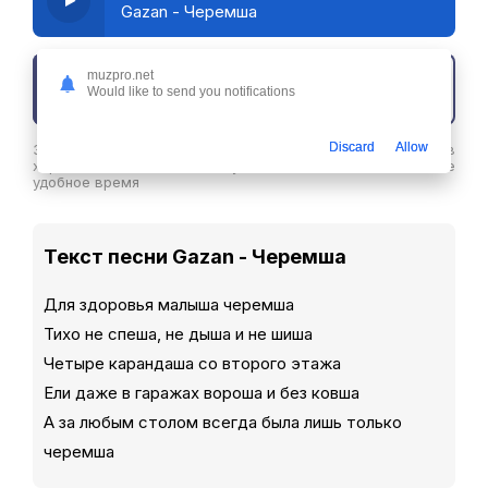
Gazan - Черемша
muzpro.net
Скачать трек
Would like to send you notifications
Discard
Allow
Здесь вы можете скачать песню Gazan - Черемша в
хорошем качестве или слушайте ее бесплатнов любое
удобное время
Текст песни Gazan - Черемша
Для здоровья малыша черемша
Тихо не спеша, не дыша и не шиша
Четыре карандаша со второго этажа
Ели даже в гаражах вороша и без ковша
А за любым столом всегда была лишь только
черемша