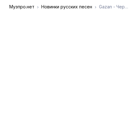
Музпро.нет
Новинки русских песен
Gazan - Черемша
DMCA
Обратная связь
Обращение к
пользователям
admin@muzpro.net