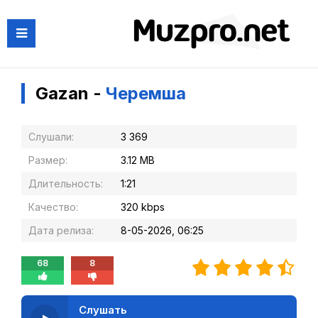
Gazan -
Черемша
Слушали:
3 369
Размер:
3.12 MB
Длительность:
1:21
Качество:
320 kbps
Дата релиза:
8-05-2026, 06:25
68
8
Слушать