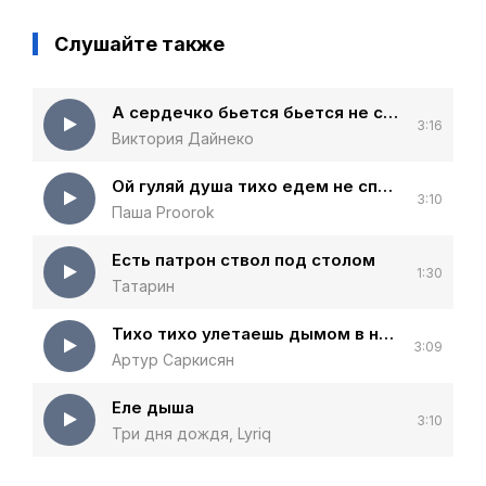
Слушайте также
А сердечко бьется бьется не спеша
3:16
Виктория Дайнеко
Ой гуляй душа тихо едем не спеша (KalashnikoFF remix)
3:10
Паша Proorok
Есть патрон ствол под столом
1:30
Татарин
Тихо тихо улетаешь дымом в небо отпускаю
3:09
Артур Саркисян
Еле дыша
3:10
Три дня дождя, Lyriq