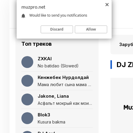
muzpro.net
Would like to send you notifications
Discard
Allow
Топ треков
Зару
ZXKAI
DJ Z
No batidao (Slowed)
Кенжебек Нурдолдай
Мама любит сына мама любит дочь (Полная версия)
Jakone, Liana
Асфальт мокрый как мои глаза и я нарезаю
Blok3
Kusura bakma