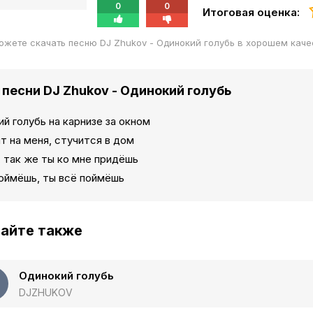
0
0
Итоговая оценка:
ожете скачать песню DJ Zhukov - Одинокий голубь в хорошем кач
 песни DJ Zhukov - Одинокий голубь
й голубь на карнизе за окном
 на меня, стучится в дом
 так же ты ко мне придёшь
поймёшь, ты всё поймёшь
айте также
Одинокий голубь
DJZHUKOV