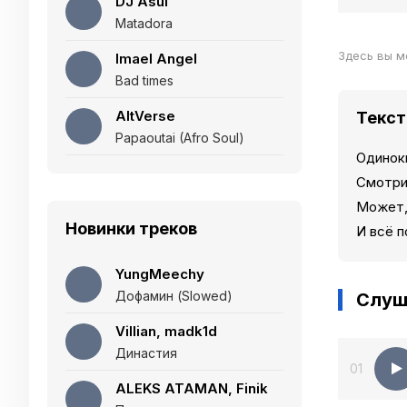
DJ Asul
Matadora
Здесь вы м
Imael Angel
Bad times
AltVerse
Текст
Papaoutai (Afro Soul)
Одиноки
Смотрит
Может,
Новинки треков
И всё 
YungMeechy
Дофамин (Slowed)
Слуш
Villian, madk1d
Династия
01
ALEKS ATAMAN, Finik