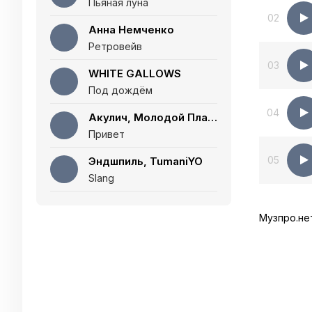
Пьяная луна
02
Анна Немченко
Ретровейв
03
WHITE GALLOWS
Под дождём
04
Акулич, Молодой Платон
Привет
05
Эндшпиль, TumaniYO
Slang
Музпро.не