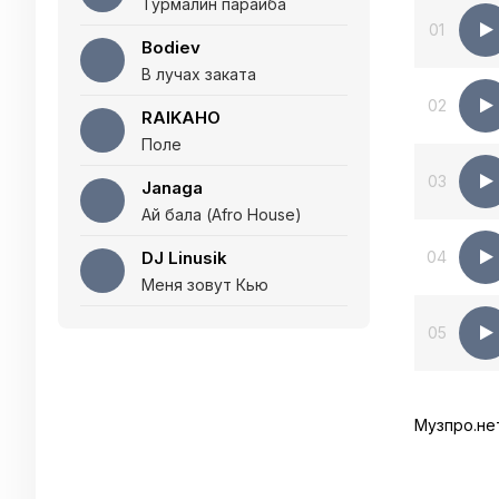
Турмалин параиба
01
Bodiev
В лучах заката
02
RAIKAHO
Поле
03
Janaga
Ай бала (Afro House)
DJ Linusik
04
Меня зовут Кью
05
Музпро.не