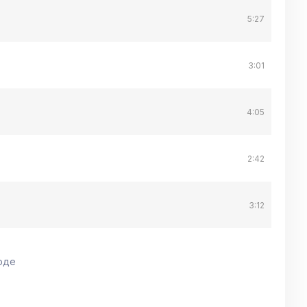
5:27
3:01
4:05
2:42
3:12
оде