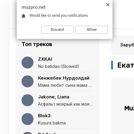
muzpro.net
Would like to send you notifications
Discard
Allow
Топ треков
Зару
ZXKAI
Екат
No batidao (Slowed)
Кенжебек Нурдолдай
Мама любит сына мама любит дочь (Полная версия)
Jakone, Liana
Асфальт мокрый как мои глаза и я нарезаю
Blok3
Kusura bakma