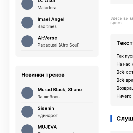
DJ Asul
Matadora
Здесь вы м
Imael Angel
время
Bad times
AltVerse
Текст
Papaoutai (Afro Soul)
Так пу
На нас 
Всё ост
Новинки треков
Всё вр
Возвращ
Murad Black, Shano
Ничего
За любовь
Sisenin
Единорог
Слуш
MUJEVA