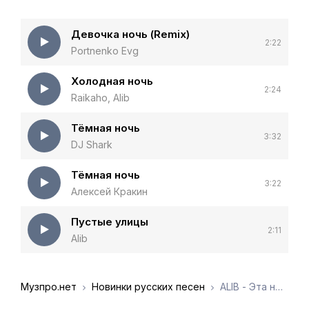
Девочка ночь (Remix)
2:22
Portnenko Evg
Холодная ночь
2:24
Raikaho, Alib
Тёмная ночь
3:32
DJ Shark
Тёмная ночь
3:22
Алексей Кракин
Пустые улицы
2:11
Alib
Музпро.нет
Новинки русских песен
ALIB - Эта ночь