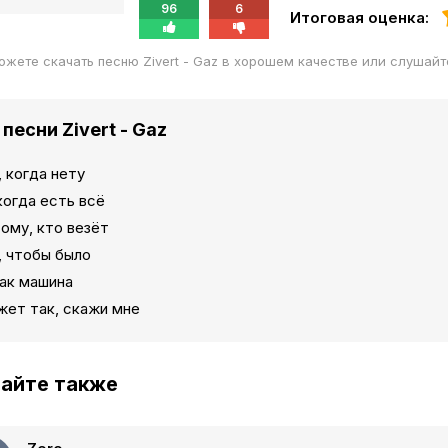
96
6
Итоговая оценка:
ожете скачать песню Zivert - Gaz в хорошем качестве или слушай
песни Zivert - Gaz
, когда нету
когда есть всё
ому, кто везёт
, чтобы было
как машина
жет так, скажи мне
айте также