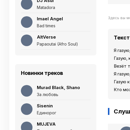
DJ Asul
Matadora
Здесь вы м
Imael Angel
Bad times
AltVerse
Текст 
Papaoutai (Afro Soul)
Я газую
Газую, 
Везёт т
Новинки треков
Я газую
Газую 
Murad Black, Shano
Кто мо
За любовь
Sisenin
Слуш
Единорог
MUJEVA