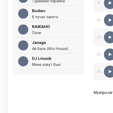
Турмалин параиба
01
Bodiev
В лучах заката
02
RAIKAHO
Поле
03
Janaga
Ай бала (Afro House)
04
DJ Linusik
Меня зовут Кью
05
Музпро.не