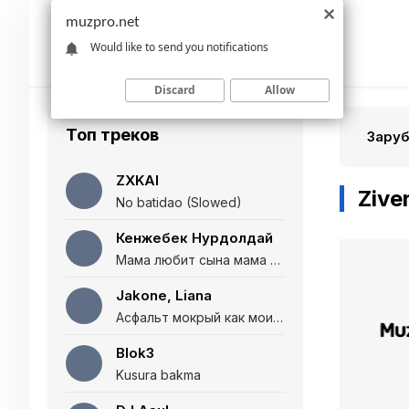
muzpro.net
Would like to send you notifications
Discard
Allow
Топ треков
Зару
ZXKAI
Zive
No batidao (Slowed)
Кенжебек Нурдолдай
Мама любит сына мама любит дочь (Полная версия)
Jakone, Liana
Асфальт мокрый как мои глаза и я нарезаю
Blok3
Kusura bakma