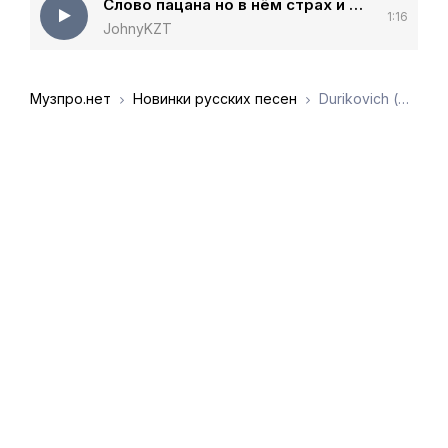
Слово пацана но в нём страх и боль
1:16
JohnyKZT
Музпро.нет
Новинки русских песен
Durikovich (Павел Дуров) - Свой живой интернет