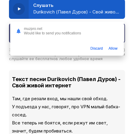
Слушать
Durikovich (Павел Дуров) - Свой живой интернет
muzpro.net
Скачать трек
Would like to send you notifications
Discard
Allow
Здесь вы можете скачать песню Durikovich (Павел Дуров)
- Свой живой интернет в хорошем качестве или
слушайте ее бесплатнов любое удобное время
Текст песни Durikovich (Павел Дуров) -
Свой живой интернет
Там, где резали вход, мы нашли свой обход.
У подъезда у нас, говорят, про VPN малый бабка-
сосед.
Все теперь не боятся, если режут им свет,
значит, будем пробиваться.