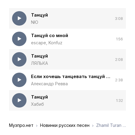
Танцуй
3:08
NЮ
Танцуй со мной
1:56
escape, Konfuz
Танцуй
2:08
ЛЯЛЬКА
Если хочешь танцевать танцуй танцуй
2:38
Александр Ревва
Танцуй
1:32
Хабиб
Музпро.нет
Новинки русских песен
Zhamil Turan - Танцуй