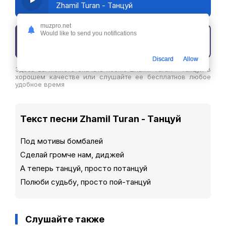
Zhamil Turan - Танцуй
muzpro.net
Would like to send you notifications
Скачать трек
Discard
Allow
Здесь вы можете скачать песню Zhamil Turan - Танцуй в
хорошем качестве или слушайте ее бесплатнов любое
удобное время
Текст песни Zhamil Turan - Танцуй
Под мотивы бомбалей
Сделай громче нам, диджей
А теперь танцуй, просто потанцуй
Полюби судьбу, просто пой-танцуй
Слушайте также