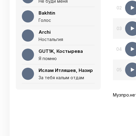
Не буди меня
02
Bakhtin
Голос
03
Archi
Ностальгия
04
GUT1K, Костырева
Я помню
05
Ислам Итляшев, Назир
За тебя калым отдам
Музпро.не