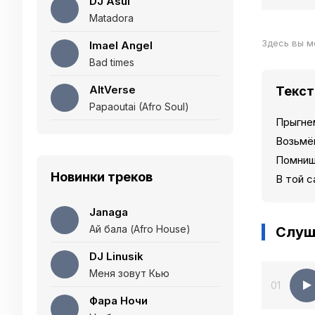
DJ Asul
Matadora
Здесь вы м
Imael Angel
Bad times
AltVerse
Текст
Papaoutai (Afro Soul)
Прыгнем
Возьмём
Помнишь
Новинки треков
В той с
Janaga
Ай бала (Afro House)
Слуш
DJ Linusik
Меня зовут Кью
01
Фара Ночи