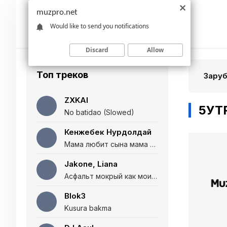
muzpro.net
Would like to send you notifications
Discard
Allow
Топ треков
Зару
ZXKAI
5УТ
No batidao (Slowed)
Кенжебек Нурдолдай
Мама любит сына мама любит дочь (Полная версия)
Jakone, Liana
Асфальт мокрый как мои глаза и я нарезаю
Blok3
Kusura bakma