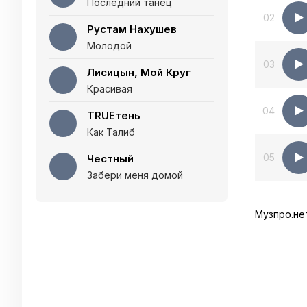
Последний танец
02
Рустам Нахушев
Молодой
03
Лисицын, Мой Круг
Красивая
04
TRUEтень
Как Талиб
05
Честный
Забери меня домой
Музпро.не