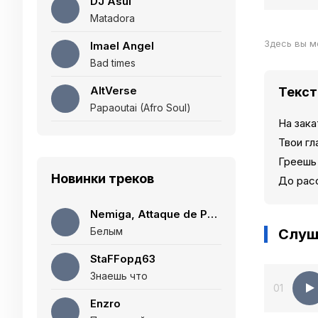
DJ Asul
Matadora
Здесь вы м
Imael Angel
Bad times
AltVerse
Текст
Papaoutai (Afro Soul)
На зака
Твои гл
Греешь
Новинки треков
До рас
Nemiga, Attaque de Panique
Белым
Слуш
StaFFорд63
Знаешь что
01
Enzro