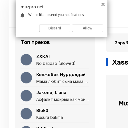
muzpro.net
Would like to send you notifications
Discard
Allow
Топ треков
Зару
ZXKAI
Xass
No batidao (Slowed)
Кенжебек Нурдолдай
Мама любит сына мама любит дочь (Полная версия)
Jakone, Liana
Асфальт мокрый как мои глаза и я нарезаю
Blok3
Kusura bakma