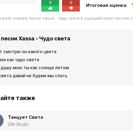
2
0
Итоговая оценка:
ожете скачать песню Xassa - Чудо света в хорошем качестве или 
 песни Xassa - Чудо света
т смотрю он какого цвета
аза как чудо света
 душу мою ты как солнце летом
света давай не будем мы спать
айте также
Танцует Света
DM-Studio