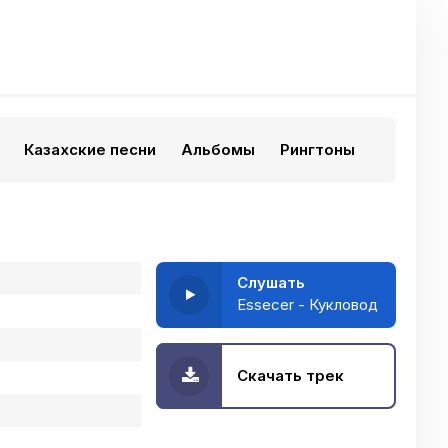
Казахские песни
Альбомы
Рингтоны
Слушать
Essecer - Кукловод
Скачать трек