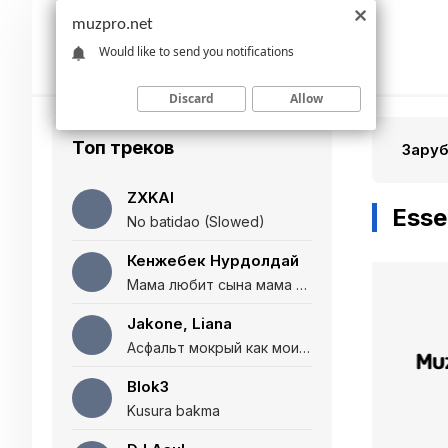
muzpro.net
Would like to send you notifications
Discard
Allow
Топ треков
Зару
ZXKAI
Esse
No batidao (Slowed)
Кенжебек Нурдолдай
Мама любит сына мама любит дочь (Полная версия)
Jakone, Liana
Асфальт мокрый как мои глаза и я нарезаю
Blok3
Kusura bakma