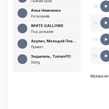
Пьяная луна
02
Анна Немченко
Ретровейв
03
WHITE GALLOWS
Под дождём
04
Акулич, Молодой Платон
Привет
05
Эндшпиль, TumaniYO
Slang
Музпро.не