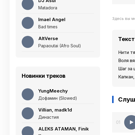
DJ Asul
Matadora
Здесь вы м
Imael Angel
Bad times
AltVerse
Текст
Papaoutai (Afro Soul)
Нити тя
Воля вя
Шаг за 
Новинки треков
Капкан,
YungMeechy
Дофамин (Slowed)
Слуш
Villian, madk1d
Династия
01
ALEKS ATAMAN, Finik