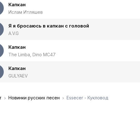
Капкан
Ислам Итляшев
Я я бросаюсь в капкан с головой
A.V.G
Капкан
The Limba, Dino MC47
Капкан
GULYAEV
т
Новинки русских песен
Essecer - Кукловод