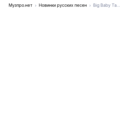
Музпро.нет
Новинки русских песен
Big Baby Tape, BUSHIDO ZHO, Scally Milano - DRUNK
DMCA
Обратная связь
Обращение к
пользователям
admin@muzpro.net