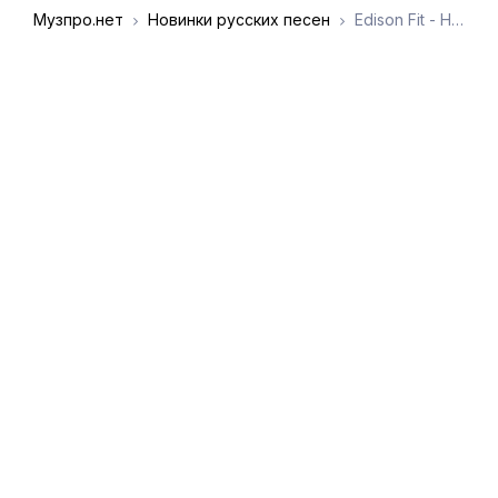
Музпро.нет
Новинки русских песен
Edison Fit - Нам нужно расстаться
DMCA
Обратная связь
Обращение к
пользователям
admin@muzpro.net