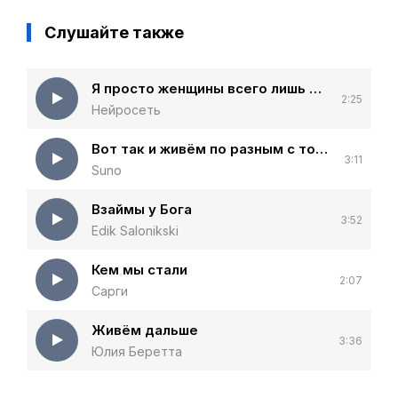
Слушайте также
Я просто женщины всего лишь женщины
2:25
Нейросеть
Вот так и живём по разным с тобой городам
3:11
Suno
Взаймы у Бога
3:52
Edik Salonikski
Кем мы стали
2:07
Сарги
Живём дальше
3:36
Юлия Беретта