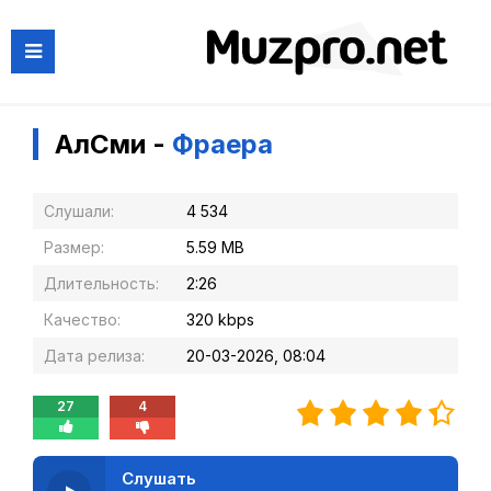
АлСми -
Фраера
Слушали:
4 534
Размер:
5.59 MB
Длительность:
2:26
Качество:
320 kbps
Дата релиза:
20-03-2026, 08:04
27
4
Слушать