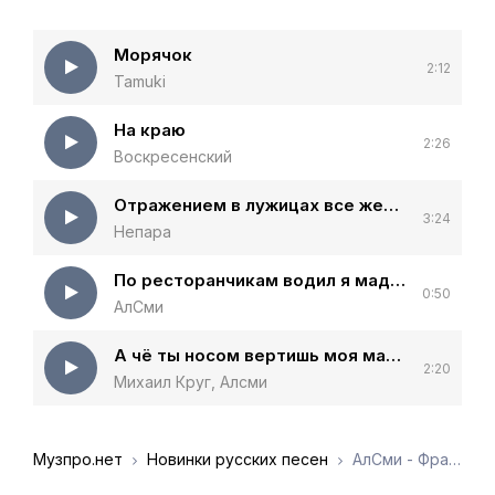
Морячок
2:12
Tamuki
На краю
2:26
Воскресенский
Отражением в лужицах все желания сбудутся
3:24
Непара
По ресторанчикам водил я мадам
0:50
АлСми
А чё ты носом вертишь моя мадам
2:20
Михаил Круг, Алсми
Музпро.нет
Новинки русских песен
АлСми - Фраера