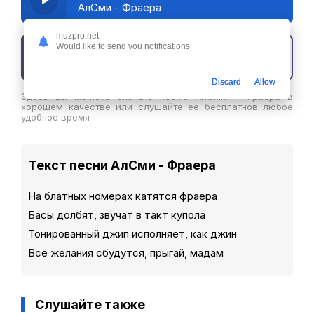
АлСми - Фраера
muzpro.net
Would like to send you notifications
Скачать трек
Discard
Allow
Здесь вы можете скачать песню АлСми - Фраера в
хорошем качестве или слушайте ее бесплатнов любое
удобное время
Текст песни АлСми - Фраера
На блатных номерах катятся фраера
Басы долбят, звучат в такт купола
Тонированный джип исполняет, как джин
Все желания сбудутся, прыгай, мадам
Слушайте также