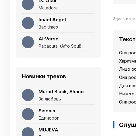
DJ Asul
Matadora
Здесь вы м
Imael Angel
Bad times
AltVerse
Текст
Papaoutai (Afro Soul)
Она ро
Харизма
Лицо о
Новинки треков
Она ро
Для не
Murad Black, Shano
Ничего
За любовь
Она ро
Sisenin
Единорог
Слуш
MUJEVA