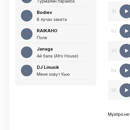
Турмалин параиба
01
Bodiev
В лучах заката
RAIKAHO
02
Поле
Janaga
03
Ай бала (Afro House)
DJ Linusik
04
Меня зовут Кью
05
Музпро.не