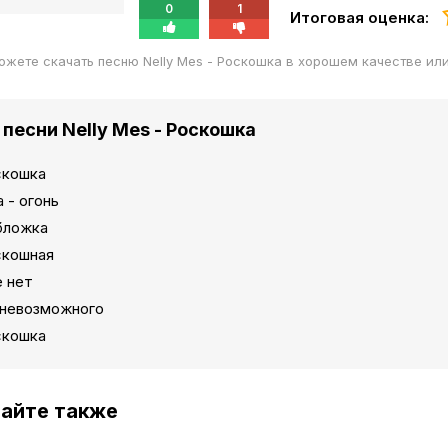
0
1
Итоговая оценка:
ожете скачать песню Nelly Mes - Роскошка в хорошем качестве ил
 песни Nelly Mes - Роскошка
скошка
 - огонь
бложка
скошная
е нет
 невозможного
скошка
айте также