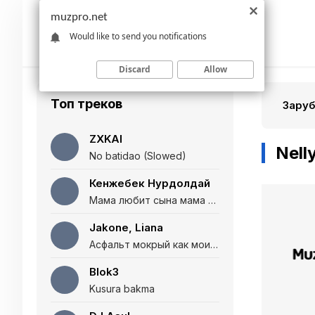
muzpro.net
Would like to send you notifications
Discard
Allow
Топ треков
Зару
ZXKAI
Nell
No batidao (Slowed)
Кенжебек Нурдолдай
Мама любит сына мама любит дочь (Полная версия)
Jakone, Liana
Асфальт мокрый как мои глаза и я нарезаю
Blok3
Kusura bakma