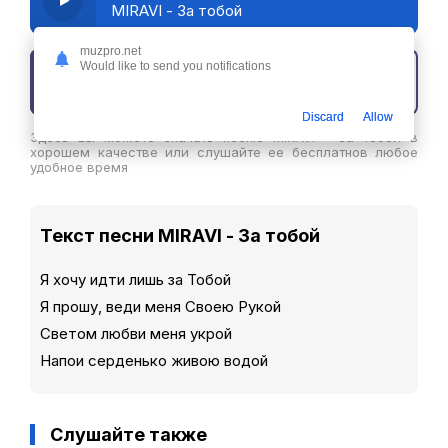
MIRAVI - За тобой
muzpro.net
Would like to send you notifications
Скачать трек
Discard
Allow
Здесь вы можете скачать песню MIRAVI - За тобой в
хорошем качестве или слушайте ее бесплатнов любое
удобное время
Текст песни MIRAVI - За тобой
Я хочу идти лишь за Тобой
Я прошу, веди меня Своею Рукой
Светом любви меня укрой
Напои серденько живою водой
Слушайте также