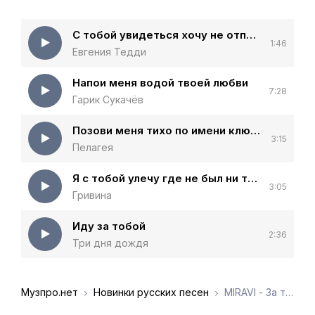
С тобой увидеться хочу не отпускать
1:46
Евгения Тедди
Напои меня водой твоей любви
7:28
Гарик Сукачёв
Позови меня тихо по имени ключевой водой напои меня
3:15
Пелагея
Я с тобой улечу где не был ни ты ни я
3:05
Гривина
Иду за тобой
2:36
Три дня дождя
Музпро.нет
Новинки русских песен
MIRAVI - За тобой