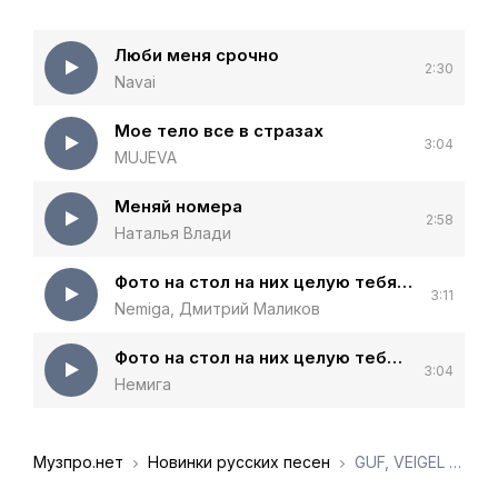
Люби меня срочно
2:30
Navai
Мое тело все в стразах
3:04
MUJEVA
Меняй номера
2:58
Наталья Влади
Фото на стол на них целую тебя молча без слов
3:11
Nemiga, Дмитрий Маликов
Фото на стол на них целую тебя молча без слов
3:04
Немига
Музпро.нет
Новинки русских песен
GUF, VEIGEL - Молча