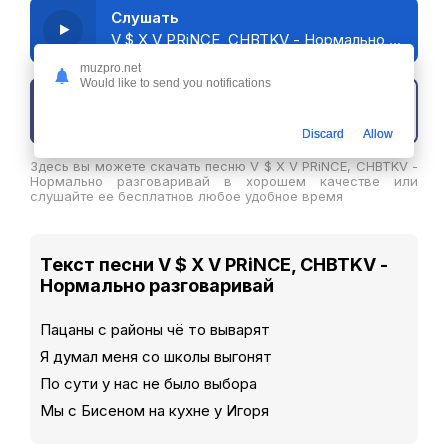
Слушать
V $ X V PRiNCE, CHBTKV - Нормально разговаривай
muzpro.net
Would like to send you notifications
Скачать трек
Discard
Allow
Здесь вы можете скачать песню V $ X V PRiNCE, CHBTKV -
Нормально разговаривай в хорошем качестве или
слушайте ее бесплатнов любое удобное время
Текст песни V $ X V PRiNCE, CHBTKV -
Нормально разговаривай
Пацаны с районы чё то выварят
Я думал меня со школы выгонят
По сути у нас не было выбора
Мы с Бисеном на кухне у Игоря