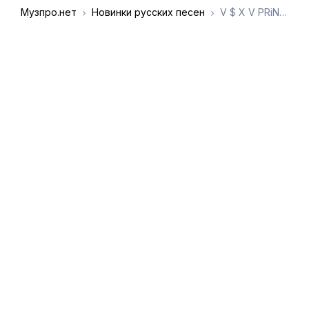
Музпро.нет
Новинки русских песен
V $ X V PRiNCE, CHBTKV - Нормально разговаривай
DMCA
Обратная связь
Обращение к
пользователям
admin@muzpro.net