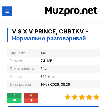
V $ X V PRiNCE, CHBTKV -
Нормально разговаривай
Слушали:
441
Размер:
7.41 MB
Длительность:
3:14
Качество:
320 kbps
Дата релиза:
14-03-2026, 08:26
1
0