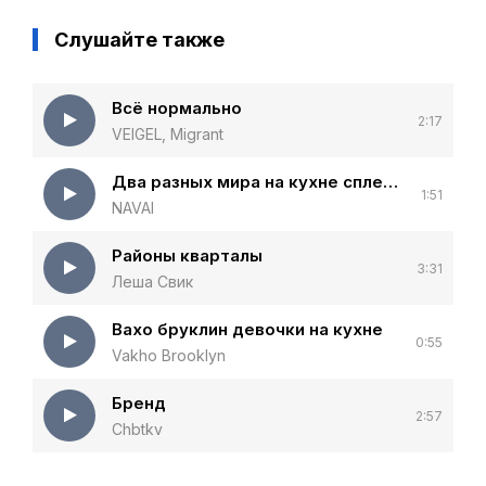
Слушайте также
Всё нормально
2:17
VEIGEL, Migrant
Два разных мира на кухне сплелись воедино
1:51
NAVAI
Районы кварталы
3:31
Леша Свик
Вахо бруклин девочки на кухне
0:55
Vakho Brooklyn
Бренд
2:57
Chbtkv