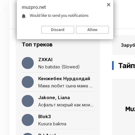
muzpro.net
Would like to send you notifications
Discard
Allow
Топ треков
Зару
ZXKAI
Тайп
No batidao (Slowed)
Кенжебек Нурдолдай
Мама любит сына мама любит дочь (Полная версия)
Jakone, Liana
Асфальт мокрый как мои глаза и я нарезаю
Blok3
Kusura bakma