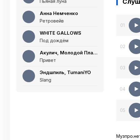
Слуш
Пьяная луна
Анна Немченко
Ретровейв
01
WHITE GALLOWS
Под дождём
02
Акулич, Молодой Платон
Привет
03
Эндшпиль, TumaniYO
Slang
04
05
Музпро.не