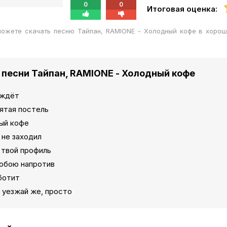
0
0
Итоговая оценка:
можете скачать песню Тайпан, RAMIONE - Холодный кофе в хоро
 песни Тайпан, RAMIONE - Холодный кофе
 ждёт
ятая постель
ый кофе
 не заходил
 твой профиль
тобою напротив
ботит
 уезжай же, просто