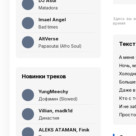
DJ Asul
Matadora
Здесь вы 
Imael Angel
время
Bad times
AltVerse
Текст
Papaoutai (Afro Soul)
А меня
Ночь, м
Холодн
Новинки треков
Больше
Даже в
YungMeechy
Кто с 
Дофамин (Slowed)
И не за
Villian, madk1d
Просто
Династия
ALEKS ATAMAN, Finik