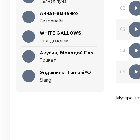
Пьяная луна
02
Анна Немченко
Ретровейв
03
WHITE GALLOWS
Под дождём
04
Акулич, Молодой Платон
Привет
05
Эндшпиль, TumaniYO
Slang
Музпро.не