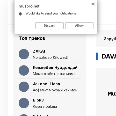
muzpro.net
Would like to send you notifications
Discard
Allow
Топ треков
Зару
ZXKAI
DAV
No batidao (Slowed)
Кенжебек Нурдолдай
Мама любит сына мама любит дочь (Полная версия)
Jakone, Liana
Асфальт мокрый как мои глаза и я нарезаю
Blok3
Kusura bakma