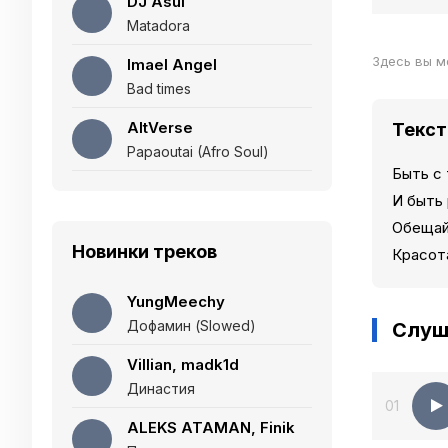
DJ Asul
Matadora
Здесь вы м
Imael Angel
Bad times
AltVerse
Текст
Papaoutai (Afro Soul)
Быть с
И быть 
Обещай 
Новинки треков
Красота
YungMeechy
Дофамин (Slowed)
Слуш
Villian, madk1d
Династия
01
ALEKS ATAMAN, Finik