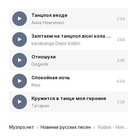
Танцпол везде
2:34
Анна Немченко
Залітаєм на танцпол віскі кола на двох (KARMV Remix)
2:59
kavabanga Depo kolibri
Отношухи
2:05
Degede
Спокойная ночь
4:04
Kino
Кружится в танце моя героиня
2:28
Татарин
Музпро.нет
Новинки русских песен
Vudoo - Ночь и танцпол