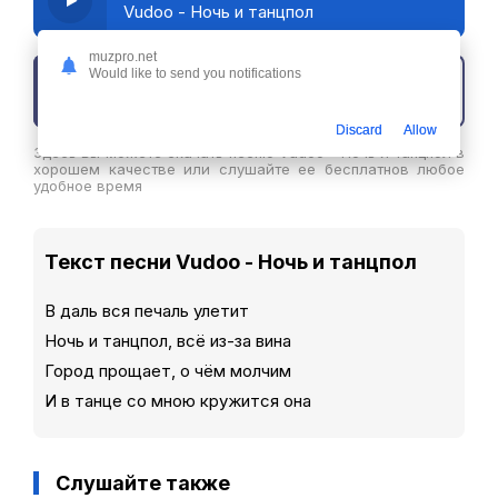
Vudoo - Ночь и танцпол
muzpro.net
Would like to send you notifications
Скачать трек
Discard
Allow
Здесь вы можете скачать песню Vudoo - Ночь и танцпол в
хорошем качестве или слушайте ее бесплатнов любое
удобное время
Текст песни Vudoo - Ночь и танцпол
В даль вся печаль улетит
Ночь и танцпол, всё из-за вина
Город прощает, о чём молчим
И в танце со мною кружится она
Слушайте также