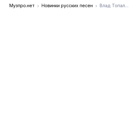
Музпро.нет
Новинки русских песен
Влад Топалов, Регина Тодоренко - Знают небеса
DMCA
Обратная связь
Обращение к
пользователям
admin@muzpro.net