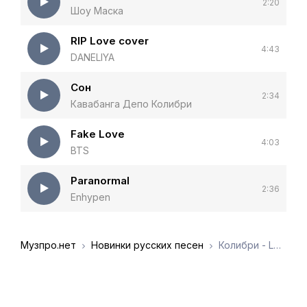
2:20
Шоу Маска
RIP Love cover
4:43
DANELIYA
Сон
2:34
Кавабанга Депо Колибри
Fake Love
4:03
BTS
Paranormal
2:36
Enhypen
Музпро.нет
Новинки русских песен
Колибри - Love The Way You Lie (Cover)