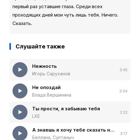
первый раз уставшие глаза. Среди всех
проходящих дней мои чуть лишь тебя. Ничего.
Сказать.
Слушайте также
Нежность
3:45
Игорь Саруханов
Не опоздай
3:34
Влада Вершинина
Ты прости, я забываю тебя
2:22
LXE
А знаешь я хочу тебе сказать не жалей ты ни о чём
3:17
Беллана, Султаныч