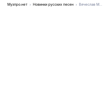
Музпро.нет
Новинки русских песен
Вячеслав Макаров - Разбитые сердца
DMCA
Обратная связь
Обращение к
пользователям
admin@muzpro.net