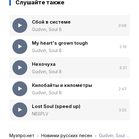
Слушайте также
Сбой в системе
3:06
Gudvin, Soul 8
My heart's grown tough
2:19
Gudvin, Soul 8
Нехочуха
3:31
Gudvin, Soul 8
Килобайты и километры
2:47
Gudvin, Soul 8
Lost Soul (speed up)
3:20
NBSPLV
Музпро.нет
Новинки русских песен
Gudvin, Soul 8 - Вкус ванили