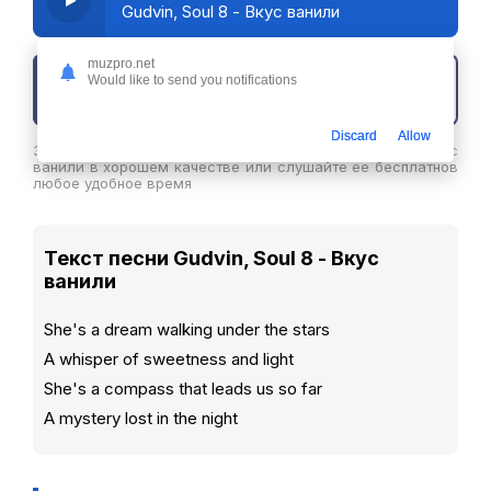
Gudvin, Soul 8 - Вкус ванили
muzpro.net
Would like to send you notifications
Скачать трек
Discard
Allow
Здесь вы можете скачать песню Gudvin, Soul 8 - Вкус
ванили в хорошем качестве или слушайте ее бесплатнов
любое удобное время
Текст песни Gudvin, Soul 8 - Вкус
ванили
She's a dream walking under the stars
A whisper of sweetness and light
She's a compass that leads us so far
A mystery lost in the night