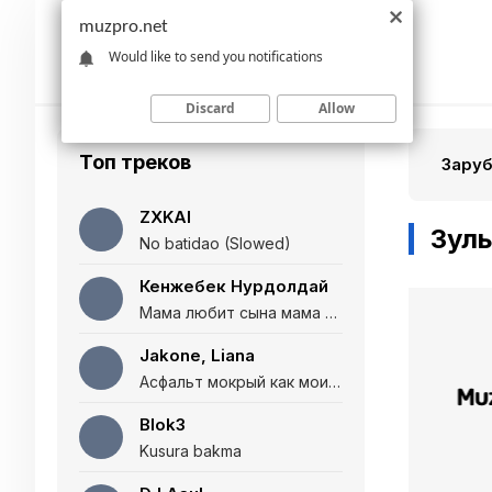
muzpro.net
Would like to send you notifications
Discard
Allow
Топ треков
Зару
ZXKAI
Зуль
No batidao (Slowed)
Кенжебек Нурдолдай
Мама любит сына мама любит дочь (Полная версия)
Jakone, Liana
Асфальт мокрый как мои глаза и я нарезаю
Blok3
Kusura bakma