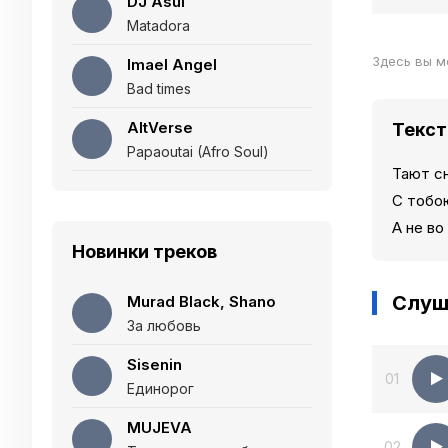
DJ Asul
Matadora
Здесь вы м
Imael Angel
Bad times
AltVerse
Текст
Papaoutai (Afro Soul)
Тают сн
С тобо
А не во
Новинки треков
Слуш
Murad Black, Shano
За любовь
Sisenin
01
Единорог
MUJEVA
02