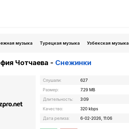
бежная музыка
Турецкая музыка
Узбекская музыка
фия Чотчаева -
Снежинки
Слушали:
627
Размер:
7.29 MB
Длительность:
3:09
Качество:
320 kbps
Дата релиза:
6-02-2026, 11:06