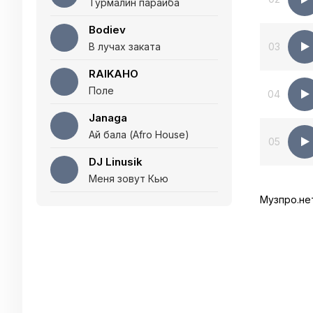
Турмалин параиба
Bodiev
В лучах заката
03
RAIKAHO
Поле
04
Janaga
Ай бала (Afro House)
05
DJ Linusik
Меня зовут Кью
Музпро.не