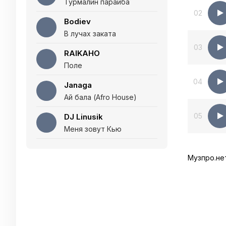
Турмалин параиба
02
Bodiev
В лучах заката
03
RAIKAHO
Поле
04
Janaga
Ай бала (Afro House)
05
DJ Linusik
Меня зовут Кью
Музпро.не