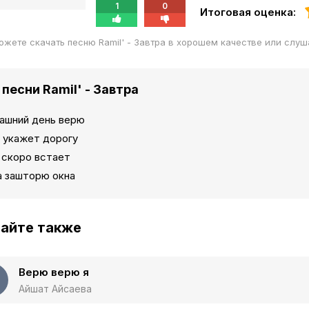
1
0
Итоговая оценка:
ожете скачать песню Ramil' - Завтра в хорошем качестве или слу
 песни Ramil' - Завтра
рашний день верю
м укажет дорогу
 скоро встает
а зашторю окна
айте также
Верю верю я
Айшат Айсаева