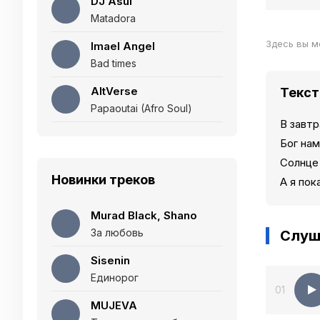
DJ Asul
Matadora
Здесь вы м
Imael Angel
Bad times
AltVerse
Текст
Papaoutai (Afro Soul)
В завт
Бог на
Солнце
Новинки треков
А я пок
Murad Black, Shano
За любовь
Слуш
Sisenin
Единорог
01
MUJEVA