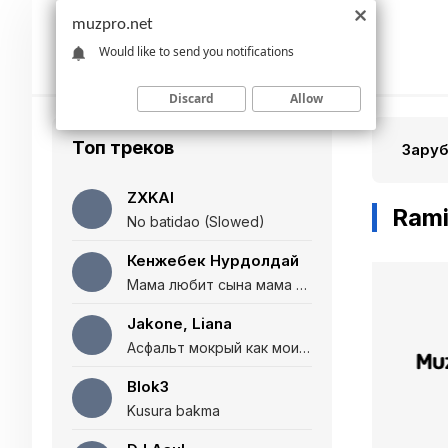
muzpro.net
Would like to send you notifications
Discard
Allow
Топ треков
Зару
ZXKAI
Rami
No batidao (Slowed)
Кенжебек Нурдолдай
Мама любит сына мама любит дочь (Полная версия)
Jakone, Liana
Асфальт мокрый как мои глаза и я нарезаю
Blok3
Kusura bakma