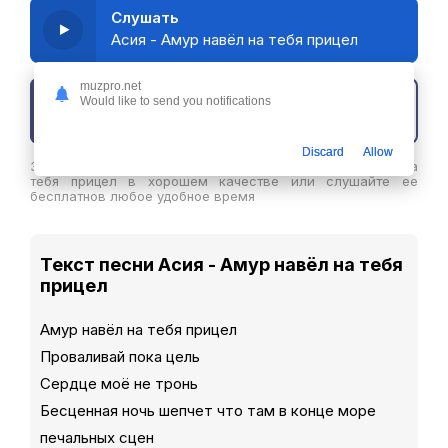
Слушать
Асия - Амур навёл на тебя прицел
muzpro.net
Would like to send you notifications
Скачать трек
Discard
Allow
Здесь вы можете скачать песню Асия - Амур навёл на
тебя прицел в хорошем качестве или слушайте ее
бесплатнов любое удобное время
Текст песни Асия - Амур навёл на тебя
прицел
Амур навёл на тебя прицел
Проваливай пока цель
Сердце моё не тронь
Бесценная ночь шепчет что там в конце море
печальных сцен