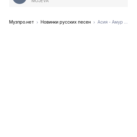
MUJEVA
Музпро.нет
Новинки русских песен
Асия - Амур навёл на тебя прицел