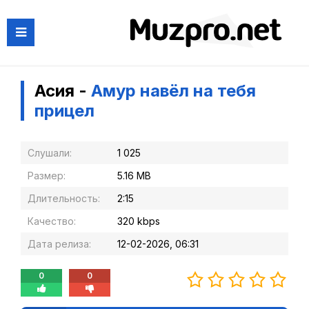
Асия -
Амур навёл на тебя
прицел
Слушали:
1 025
Размер:
5.16 MB
Длительность:
2:15
Качество:
320 kbps
Дата релиза:
12-02-2026, 06:31
0
0