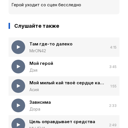
Герой уходит со сцен бесследно
Слушайте также
Там где-то далеко
4:15
MirON42
Мой герой
3:45
Дэя
Мой милый кай твоё сердце как лёд
1:55
Асия
Зависима
2:33
Дора
Цель оправдывает средства
2:49