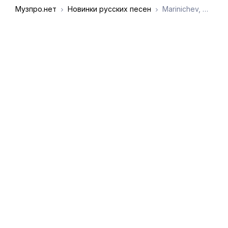
Музпро.нет
Новинки русских песен
Marinichev, Модная Стрижка - Моя желанная
DMCA
Обратная связь
Обращение к
пользователям
admin@muzpro.net