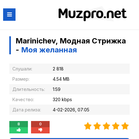
Marinichev, Модная Стрижка
-
Моя желанная
Слушали:
2 818
Размер:
4.54 MB
Длительность:
1:59
Качество:
320 kbps
Дата релиза:
4-02-2026, 07:05
8
0