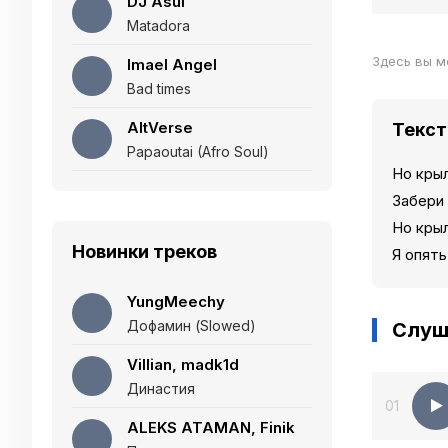
DJ Asul
Matadora
Здесь вы м
Imael Angel
Bad times
AltVerse
Текст
Papaoutai (Afro Soul)
Но кры
Забери
Но кры
Новинки треков
Я опять
YungMeechy
Дофамин (Slowed)
Слуш
Villian, madk1d
Династия
01
ALEKS ATAMAN, Finik