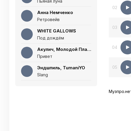
Пьяная луна
02
Анна Немченко
Ретровейв
03
WHITE GALLOWS
Под дождём
04
Акулич, Молодой Платон
Привет
05
Эндшпиль, TumaniYO
Slang
Музпро.не