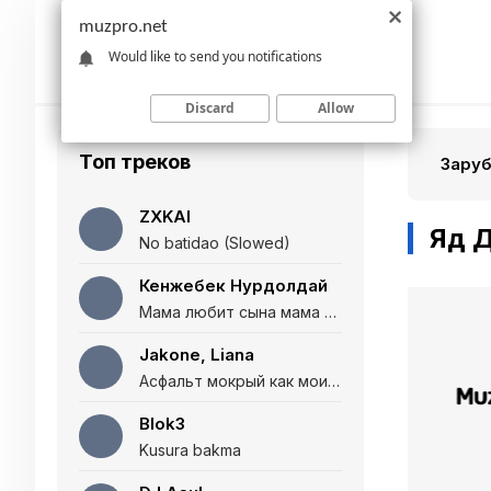
muzpro.net
Would like to send you notifications
Discard
Allow
Топ треков
Зару
ZXKAI
Яд 
No batidao (Slowed)
Кенжебек Нурдолдай
Мама любит сына мама любит дочь (Полная версия)
Jakone, Liana
Асфальт мокрый как мои глаза и я нарезаю
Blok3
Kusura bakma