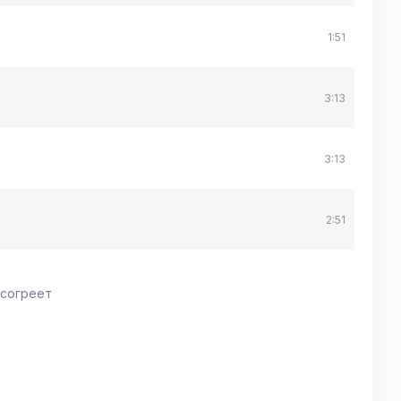
1:51
3:13
3:13
2:51
 согреет