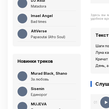
DJ Asul
Matadora
Здесь вы м
Imael Angel
удобное вр
Bad times
AltVerse
Текст
Papaoutai (Afro Soul)
Шаги по
Луна ка
Кричат 
Новинки треков
День, а
Murad Black, Shano
За любовь
Слуш
Sisenin
Единорог
01
MUJEVA