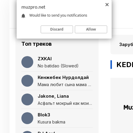
muzpro.net
Would like to send you notifications
Discard
Allow
Топ треков
Зару
ZXKAI
KEDR
No batidao (Slowed)
Кенжебек Нурдолдай
Мама любит сына мама любит дочь (Полная версия)
Jakone, Liana
Асфальт мокрый как мои глаза и я нарезаю
Blok3
Kusura bakma