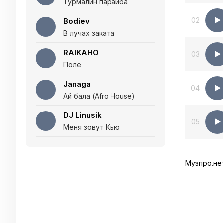
Турмалин параиба
02
Bodiev
В лучах заката
RAIKAHO
03
Поле
Janaga
04
Ай бала (Afro House)
DJ Linusik
05
Меня зовут Кью
Музпро.не