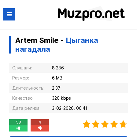
Artem Smile -
Цыганка
нагадала
Слушали:
8 286
Размер:
6 MB
Длительность:
2:37
Качество:
320 kbps
Дата релиза:
3-02-2026, 06:41
53
4