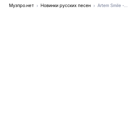
Музпро.нет
Новинки русских песен
Artem Smile - Цыганка нагадала
DMCA
Обратная связь
Обращение к
пользователям
admin@muzpro.net