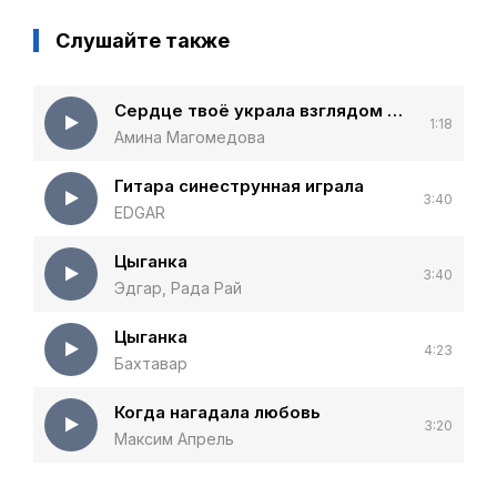
Слушайте также
Сердце твоё украла взглядом околдовала
1:18
Амина Магомедова
Гитара синеструнная играла
3:40
EDGAR
Цыганка
3:40
Эдгар, Рада Рай
Цыганка
4:23
Бахтавар
Когда нагадала любовь
3:20
Максим Апрель