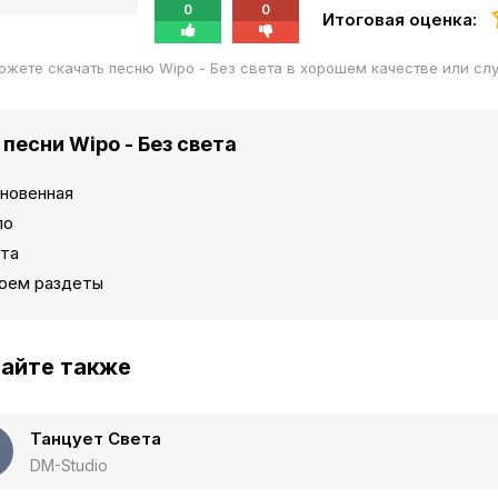
0
0
Итоговая оценка:
ожете скачать песню Wipo - Без света в хорошем качестве или сл
 песни Wipo - Без света
новенная
по
ета
оем раздеты
айте также
Танцует Света
DM-Studio