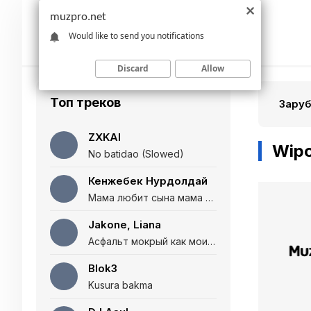
muzpro.net
Would like to send you notifications
Discard
Allow
Топ треков
Зару
ZXKAI
Wip
No batidao (Slowed)
Кенжебек Нурдолдай
Мама любит сына мама любит дочь (Полная версия)
Jakone, Liana
Асфальт мокрый как мои глаза и я нарезаю
Blok3
Kusura bakma