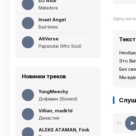
DJ Asul
Matadora
Здесь вы м
Imael Angel
Bad times
AltVerse
Текст
Papaoutai (Afro Soul)
Необык
Это Ви
Без св
Новинки треков
Мы вдв
YungMeechy
Дофамин (Slowed)
Слуш
Villian, madk1d
Династия
01
ALEKS ATAMAN, Finik