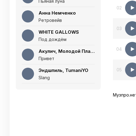
Пьяная луна
02
Анна Немченко
Ретровейв
03
WHITE GALLOWS
Под дождём
04
Акулич, Молодой Платон
Привет
05
Эндшпиль, TumaniYO
Slang
Музпро.не