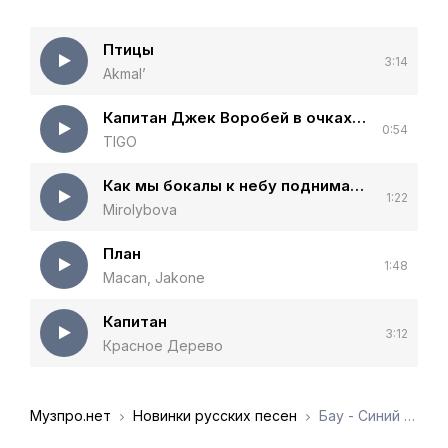
Птицы
3:14
Akmal’
Капитан Джек Воробей в очках Балдинини
0:54
TIGO
Как мы бокалы к небу поднимаем
1:22
Mirolybova
План
1:48
Macan, Jakone
Капитан
3:12
Красное Дерево
Музпро.нет
Новинки русских песен
Бау - Синий кит