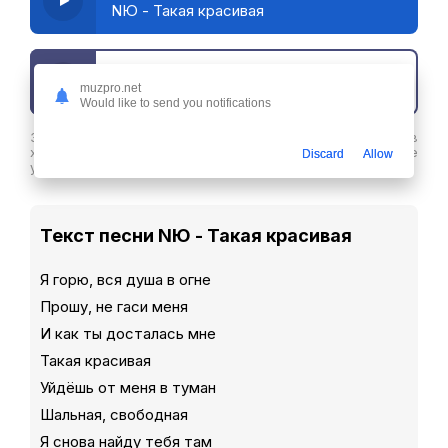
NЮ - Такая красивая
Скачать трек
muzpro.net
Would like to send you notifications
Здесь вы можете скачать песню NЮ - Такая красивая в
хорошем качестве или слушайте ее бесплатнов любое
Discard
Allow
удобное время
Текст песни NЮ - Такая красивая
Я горю, вся душа в огне
Прошу, не гаси меня
И как ты досталась мне
Такая красивая
Уйдёшь от меня в туман
Шальная, свободная
Я снова найду тебя там