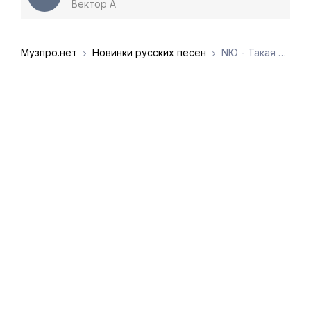
Вектор А
Музпро.нет
Новинки русских песен
NЮ - Такая красивая