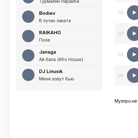
Турмалин параиба
02
Bodiev
В лучах заката
RAIKAHO
03
Поле
Janaga
04
Ай бала (Afro House)
DJ Linusik
05
Меня зовут Кью
Музпро.не