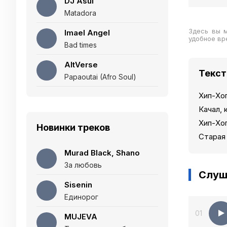
DJ Asul
Matadora
Здесь вы 
Imael Angel
удобное вр
Bad times
AltVerse
Текст
Papaoutai (Afro Soul)
Хип-Хоп
Качал, 
Хип-Хоп
Новинки треков
Старая 
Murad Black, Shano
За любовь
Слуш
Sisenin
Единорог
01
MUJEVA