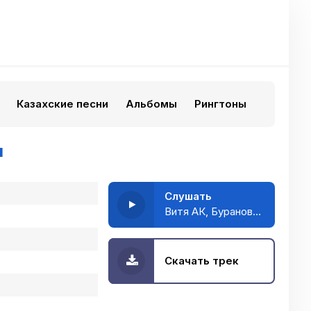
Казахские песни
Альбомы
Рингтоны
п
Слушать
Витя АК, Бурановские бабушки - Хип-хоп
Скачать трек