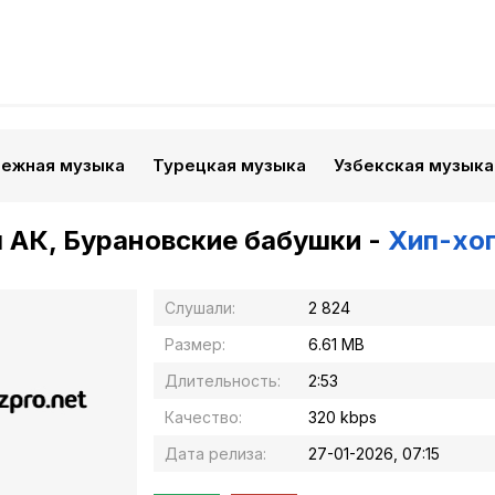
бежная музыка
Турецкая музыка
Узбекская музыка
 АК, Бурановские бабушки -
Хип-хо
Слушали:
2 824
Размер:
6.61 MB
Длительность:
2:53
Качество:
320 kbps
Дата релиза:
27-01-2026, 07:15