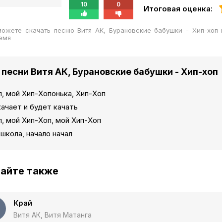
10
0
Итоговая оценка:
можете скачать песню Витя АК, Бурановские бабушки - Хип-хоп
емя
 песни Витя АК, Бурановские бабушки - Хип-хоп
, мой Хип-Хопонька, Хип-Хоп
качает и будет качать
, мой Хип-Хоп, мой Хип-Хоп
школа, начало начал
айте также
Край
Витя АК, Витя Матанга