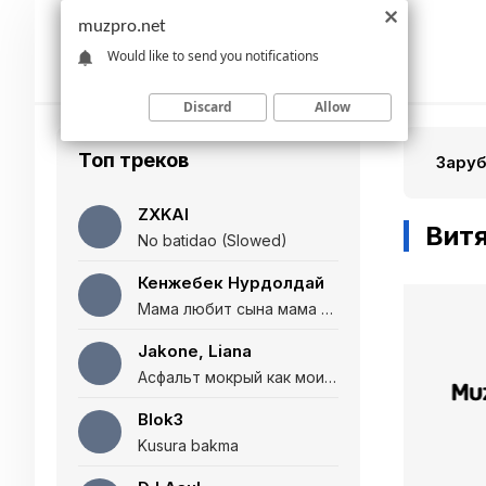
muzpro.net
Would like to send you notifications
Discard
Allow
Топ треков
Зару
ZXKAI
Витя
No batidao (Slowed)
Кенжебек Нурдолдай
Мама любит сына мама любит дочь (Полная версия)
Jakone, Liana
Асфальт мокрый как мои глаза и я нарезаю
Blok3
Kusura bakma