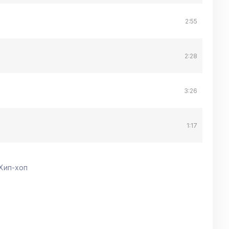
2:55
2:28
3:26
1:17
 Хип-хоп