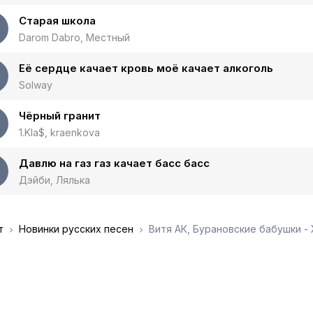
Старая школа
Darom Dabro, Местный
Её сердце качает кровь моё качает алкоголь
Solway
Чёрный гранит
1.Kla$, kraenkova
Давлю на газ газ качает басс басс
Дэйби, Лялька
т
Новинки русских песен
Витя АК, Бурановские бабушки -