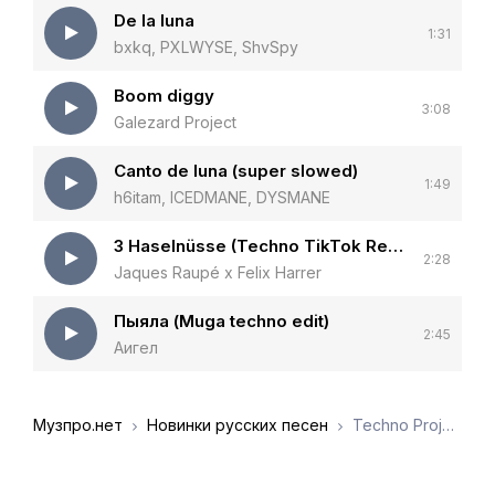
De la luna
1:31
bxkq, PXLWYSE, ShvSpy
Boom diggy
3:08
Galezard Project
Canto de luna (super slowed)
1:49
h6itam, ICEDMANE, DYSMANE
3 Haselnüsse (Techno TikTok Remix)
2:28
Jaques Raupé x Felix Harrer
Пыяла (Muga techno edit)
2:45
Аигел
Музпро.нет
Новинки русских песен
Techno Project, Geny Tur - Luna